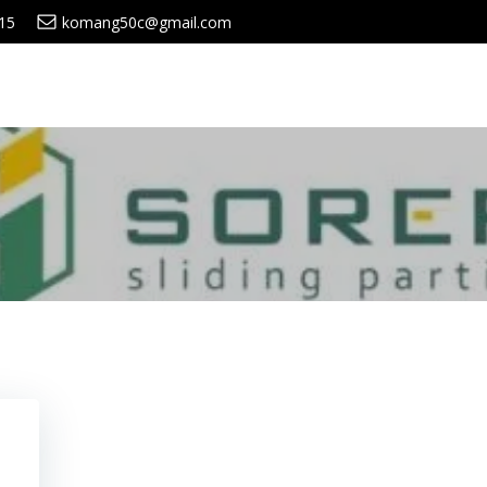
15
komang50c@gmail.com