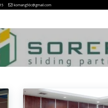
15
komang50c@gmail.com