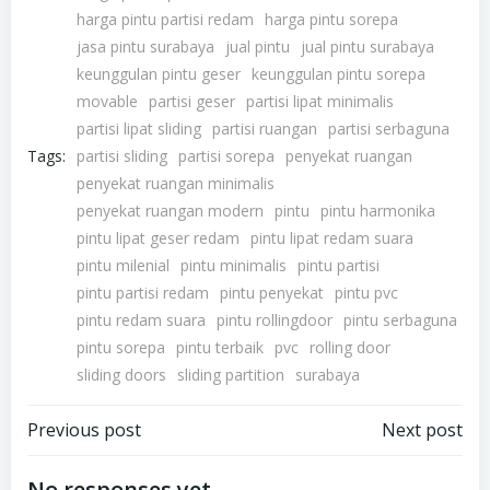
harga pintu partisi redam
harga pintu sorepa
jasa pintu surabaya
jual pintu
jual pintu surabaya
keunggulan pintu geser
keunggulan pintu sorepa
movable
partisi geser
partisi lipat minimalis
partisi lipat sliding
partisi ruangan
partisi serbaguna
Tags:
partisi sliding
partisi sorepa
penyekat ruangan
penyekat ruangan minimalis
penyekat ruangan modern
pintu
pintu harmonika
pintu lipat geser redam
pintu lipat redam suara
pintu milenial
pintu minimalis
pintu partisi
pintu partisi redam
pintu penyekat
pintu pvc
pintu redam suara
pintu rollingdoor
pintu serbaguna
pintu sorepa
pintu terbaik
pvc
rolling door
sliding doors
sliding partition
surabaya
Post
Post
Previous post
Next post
No responses yet