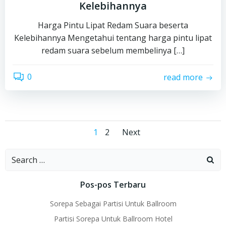
Kelebihannya
Harga Pintu Lipat Redam Suara beserta
Kelebihannya Mengetahui tentang harga pintu lipat
redam suara sebelum membelinya […]
0
read more
Posts
Posts
Page
Page
1
2
Next
navigation
navigation
Search
for:
Pos-pos Terbaru
Sorepa Sebagai Partisi Untuk Ballroom
Partisi Sorepa Untuk Ballroom Hotel