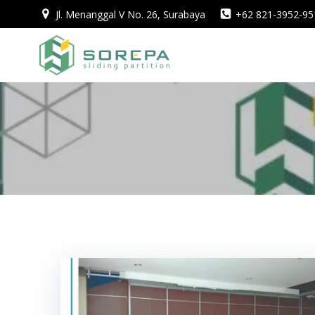
Skip
Jl. Menanggal V No. 26, Surabaya
+62 821-3952-95
to
content