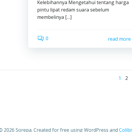
Kelebihannya Mengetahui tentang harga
pintu lipat redam suara sebelum
membelinya […]
0
read more
Po
Page
Pa
1
2
na
© 2026 Sorepa. Created for free using WordPress and
Colibr