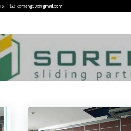
15
komang50c@gmail.com