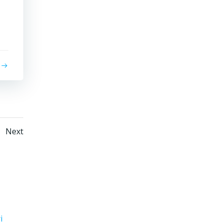
sts
Posts
ge
Next
vigation
navigation
i